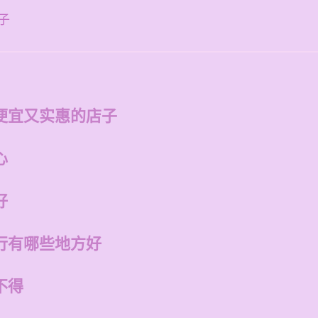
子
便宜又实惠的店子
心
好
行有哪些地方好
不得